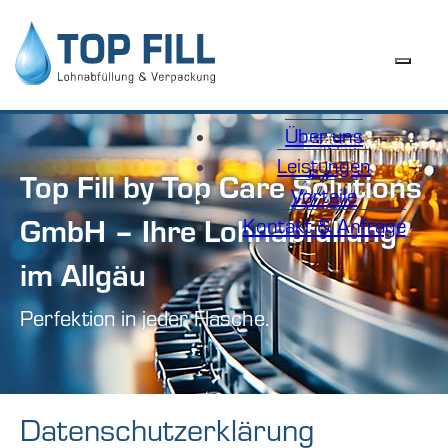
Über uns
Leistungen
Top Fill by Top Care Solutions
Vorteile
GmbH – Ihre Lohnabfüllung
Kontakt & Anfrage
im Allgäu
Perfektion in jeder Flasche.
Datenschutz­erklärung